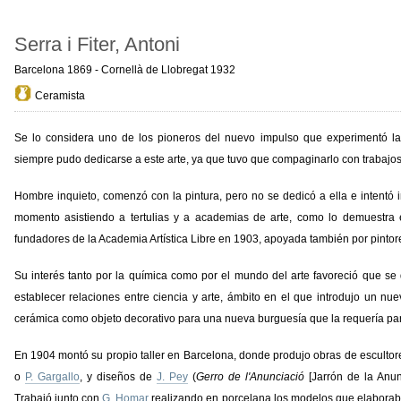
Serra i Fiter, Antoni
Barcelona 1869 - Cornellà de Llobregat 1932
Ceramista
Se lo considera uno de los pioneros del nuevo impulso que experimentó l
siempre pudo dedicarse a este arte, ya que tuvo que compaginarlo con trabajo
Hombre inquieto, comenzó con la pintura, pero no se dedicó a ella e intentó i
momento asistiendo a tertulias y a academias de arte, como lo demuestra
fundadores de la Academia Artística Libre en 1903, apoyada también por pinto
Su interés tanto por la química como por el mundo del arte favoreció que se 
establecer relaciones entre ciencia y arte, ámbito en el que introdujo un nue
cerámica como objeto decorativo para una nueva burguesía que la requería pa
En 1904 montó su propio taller en Barcelona, donde produjo obras de escult
o
P. Gargallo
, y diseños de
J. Pey
(
Gerro de l'Anunciació
[Jarrón de la Anu
Trabajó junto con
G. Homar
realizando en porcelana los modelos que elaboraba