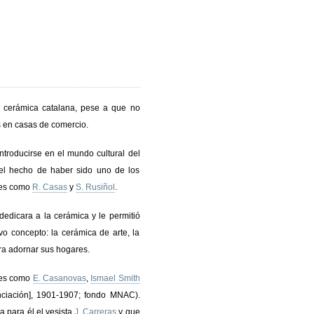
a cerámica catalana, pese a que no
s en casas de comercio.
ntroducirse en el mundo cultural del
 el hecho de haber sido uno de los
res como
R. Casas
y
S. Rusiñol
.
dedicara a la cerámica y le permitió
vo concepto: la cerámica de arte, la
ra adornar sus hogares.
ores como
E. Casanovas
,
Ismael Smith
nciación], 1901-1907; fondo MNAC).
 para él el yesista
J. Carreras
y que