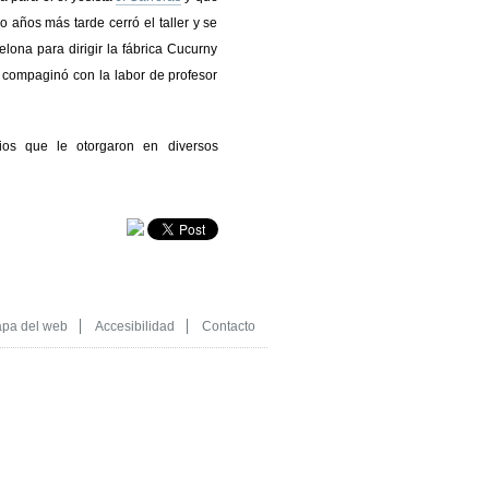
 años más tarde cerró el taller y se
elona para dirigir la fábrica Cucurny
 compaginó con la labor de profesor
ios que le otorgaron en diversos
pa del web
Accesibilidad
Contacto