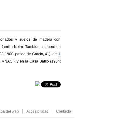
tesonados y suelos de madera con
 familia Netro. También colaboró en
898-1900; paseo de Gràcia, 41), de
J.
o MNAC,), y en la Casa Batlló (1904;
pa del web
Accesibilidad
Contacto