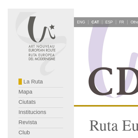
ENG
CAT
ESP
FR
La Ruta
Mapa
Ciutats
Institucions
Ruta E
Revista
Club