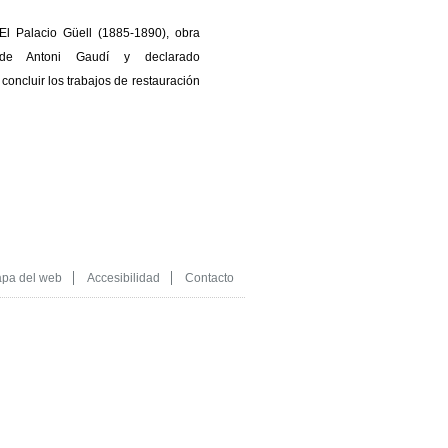
El Palacio Güell (1885-1890), obra
de Antoni Gaudí y declarado
oncluir los trabajos de restauración
pa del web
Accesibilidad
Contacto