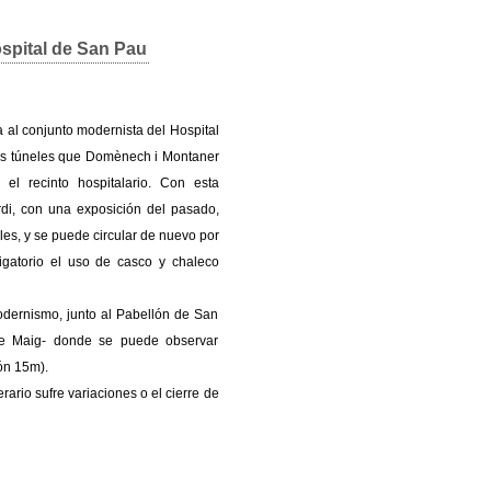
ospital de San Pau
da al conjunto modernista del Hospital
os túneles que Domènech i Montaner
el recinto hospitalario. Con esta
rdi, con una exposición del pasado,
neles, y se puede circular de nuevo por
ligatorio el uso de casco y chaleco
Modernismo, junto al Pabellón de San
s de Maig- donde se puede observar
ón 15m).
erario sufre variaciones o el cierre de